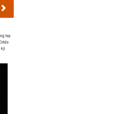
ng tay
 Odds
 kỹ