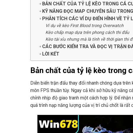
BẢN CHẤT CỦA TỶ LỆ KÈO TRONG CÁ 
KỸ NĂNG ĐỌC MAP CHUYÊN SÂU TRONG
PHÂN TÍCH CÁC VÍ DỤ ĐIỂN HÌNH VỀ T
Ví dụ về kèo First Blood trong Overwatch
Kèo chấp map dựa trên phong cách thi đấu
Kèo tài xỉu nhưng mà là tính về thời gian thi 
CÁC BƯỚC KIỂM TRA VÀ ĐỌC VỊ TRẬN Đ
LỜI KẾT
Bản chất của tỷ lệ kèo trong
Diễn biến trận đấu thay đổi nhanh chóng dựa trên 
môn FPS thuần túy. Ngay cả khi sở hữu kỹ năng cá 
chỉnh nhịp độ giao tranh một cách hợp lý. Để nhận 
quá trình nạp năng lượng của vị trí chủ chốt là rất 