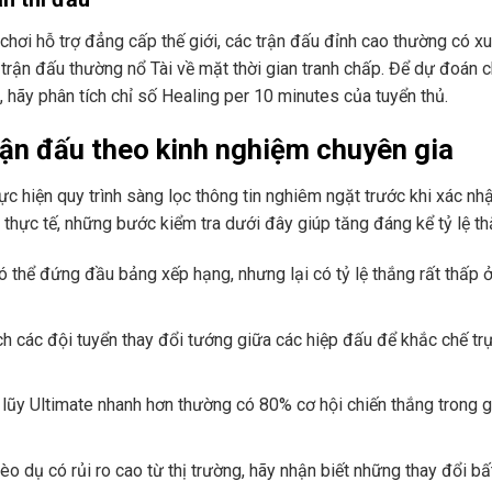
ơi hỗ trợ đẳng cấp thế giới, các trận đấu đỉnh cao thường có x
 trận đấu thường nổ Tài về mặt thời gian tranh chấp. Để dự đoán c
 hãy phân tích chỉ số Healing per 10 minutes của tuyển thủ.
rận đấu theo kinh nghiệm chuyên gia
hực hiện quy trình sàng lọc thông tin nghiêm ngặt trước khi xác nh
hực tế, những bước kiểm tra dưới đây giúp tăng đáng kể tỷ lệ th
có thể đứng đầu bảng xếp hạng, nhưng lại có tỷ lệ thắng rất thấp 
ch các đội tuyển thay đổi tướng giữa các hiệp đấu để khắc chế trự
h lũy Ultimate nhanh hơn thường có 80% cơ hội chiến thắng trong g
èo dụ có rủi ro cao từ thị trường, hãy nhận biết những thay đổi bấ