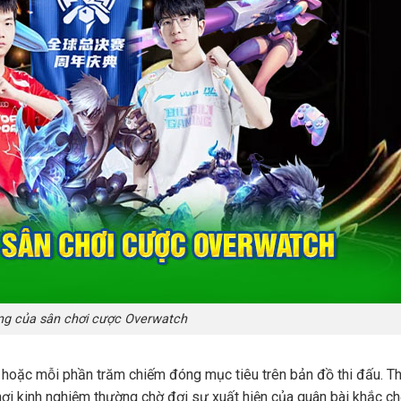
ng của sân chơi cược Overwatch
e hoặc mỗi phần trăm chiếm đóng mục tiêu trên bản đồ thi đấu. Th
hơi kinh nghiệm thường chờ đợi sự xuất hiện của quân bài khắc ch