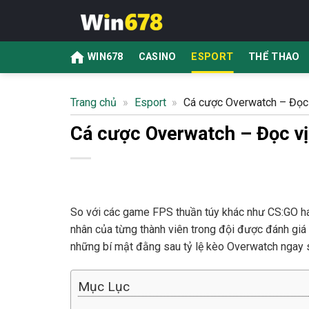
Skip
to
content
WIN678
CASINO
ESPORT
THỂ THAO
Trang chủ
»
Esport
»
Cá cược Overwatch – Đọc
Cá cược Overwatch – Đọc v
So với các game FPS thuần túy khác như CS:GO 
nhân của từng thành viên trong đội được đánh gi
những bí mật đằng sau tỷ lệ kèo Overwatch ngay 
Mục Lục