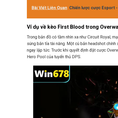
Bài Viết Liên Quan
Chiến lược cược Esport -
Ví dụ về kèo First Blood trong Overw
Trong bản đồ có tầm nhìn xa như Circuit Royal, m
súng bắn tỉa tài năng. Một cú bắn headshot chính 
ngay lập tức. Trước khi quyết định đặt cược Over
Hero Pool của tuyển thủ DPS.