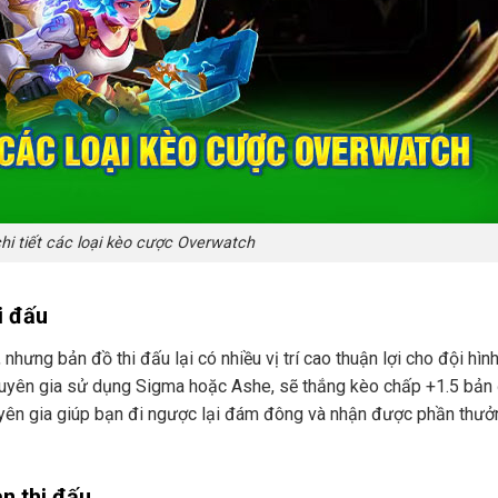
hi tiết các loại kèo cược Overwatch
i đấu
nhưng bản đồ thi đấu lại có nhiều vị trí cao thuận lợi cho đội hình
chuyên gia sử dụng Sigma hoặc Ashe, sẽ thắng kèo chấp +1.5 bản
uyên gia giúp bạn đi ngược lại đám đông và nhận được phần thưở
an thi đấu