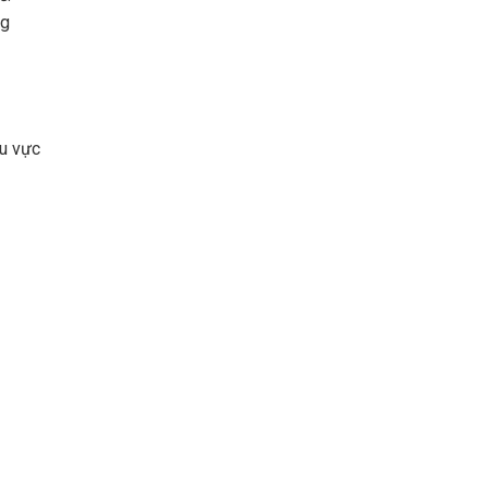
ng
hu vực