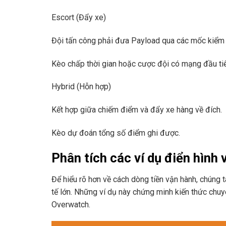
Escort (Đẩy xe)
Đội tấn công phải đưa Payload qua các mốc kiểm 
Kèo chấp thời gian hoặc cược đội có mạng đầu ti
Hybrid (Hỗn hợp)
Kết hợp giữa chiếm điểm và đẩy xe hàng về đích.
Kèo dự đoán tổng số điểm ghi được.
Phân tích các ví dụ điển hình
Để hiểu rõ hơn về cách dòng tiền vận hành, chúng t
tế lớn. Những ví dụ này chứng minh kiến thức chu
Overwatch.