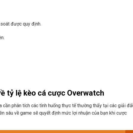
soát được quy định.
ên.
 về tỷ lệ kèo cá cược Overwatch
a cần phân tích các tình huống thực tế thường thấy tại các giải đ
yên sâu về game sẽ quyết định mức lợi nhuận của bạn khi cược