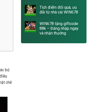
Tích điểm đổi quà, ưu
đãi từ nhà cái WIN678
WIN678 tặng giftcode
88k – Đăng nhập ngay
và nhận thưởng
các bộ
 điều
hặt chẽ