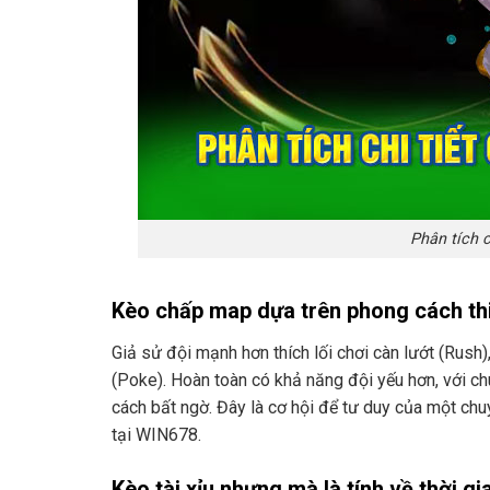
Phân tích c
Kèo chấp map dựa trên phong cách th
Giả sử đội mạnh hơn thích lối chơi càn lướt (Rush), 
(Poke). Hoàn toàn có khả năng đội yếu hơn, với 
cách bất ngờ. Đây là cơ hội để tư duy của một ch
tại WIN678.
Kèo tài xỉu nhưng mà là tính về thời gi