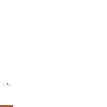
ấu quốc