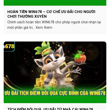
HOÀN TIỀN WIN678 – CƠ CHẾ ƯU ĐÃI CHO NGƯỜI
CHƠI THƯỜNG XUYÊN
Chính sách hoàn tiền WIN678 cho phép người chơi nhận lại
một phần giá trị... Xem thêm
TÍCH ĐIỂM ĐỔI QUÀ, ƯU ĐÃI TỪ NHÀ CÁI WIN678