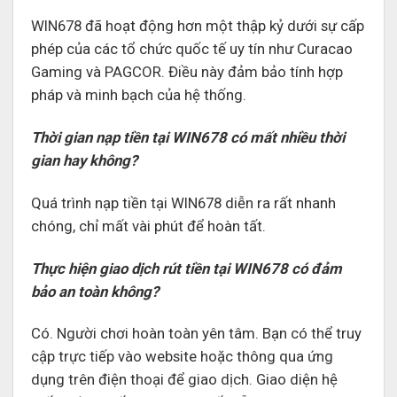
WIN678 đã hoạt động hơn một thập kỷ dưới sự cấp
phép của các tổ chức quốc tế uy tín như Curacao
Gaming và PAGCOR. Điều này đảm bảo tính hợp
pháp và minh bạch của hệ thống.
Thời gian nạp tiền tại WIN678 có mất nhiều thời
gian hay không?
Quá trình nạp tiền tại WIN678 diễn ra rất nhanh
chóng, chỉ mất vài phút để hoàn tất.
Thực hiện giao dịch rút tiền tại WIN678 có đảm
bảo an toàn không?
Có. Người chơi hoàn toàn yên tâm. Bạn có thể truy
cập trực tiếp vào website hoặc thông qua ứng
dụng trên điện thoại để giao dịch. Giao diện hệ