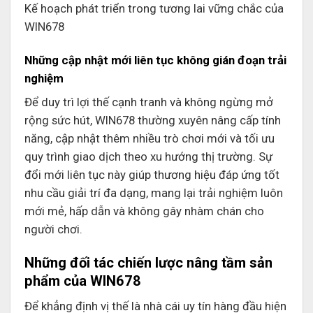
Kế hoạch phát triển trong tương lai vững chắc của
WIN678
Những cập nhật mới liên tục không gián đoạn trải
nghiệm
Để duy trì lợi thế cạnh tranh và không ngừng mở
rộng sức hút, WIN678 thường xuyên nâng cấp tính
năng, cập nhật thêm nhiều trò chơi mới và tối ưu
quy trình giao dịch theo xu hướng thị trường. Sự
đổi mới liên tục này giúp thương hiệu đáp ứng tốt
nhu cầu giải trí đa dạng, mang lại trải nghiệm luôn
mới mẻ, hấp dẫn và không gây nhàm chán cho
người chơi.
Những đối tác chiến lược nâng tầm sản
phẩm của WIN678
Để khẳng định vị thế là nhà cái uy tín hàng đầu hiện