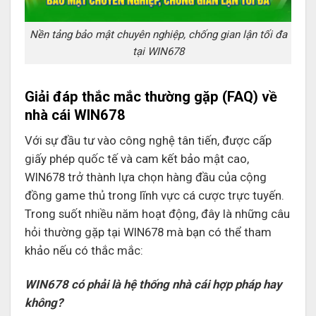
Nền tảng bảo mật chuyên nghiệp, chống gian lận tối đa
tại WIN678
Giải đáp thắc mắc thường gặp (FAQ) về
nhà cái WIN678
Với sự đầu tư vào công nghệ tân tiến, được cấp
giấy phép quốc tế và cam kết bảo mật cao,
WIN678 trở thành lựa chọn hàng đầu của cộng
đồng game thủ trong lĩnh vực cá cược trực tuyến.
Trong suốt nhiều năm hoạt động, đây là những câu
hỏi thường gặp tại WIN678 mà bạn có thể tham
khảo nếu có thắc mắc:
WIN678 có phải là hệ thống nhà cái hợp pháp hay
không?