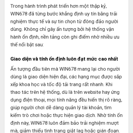
Trong hành trình phát triển hơn một thập kỷ,
WIN678 đã từng bước khẳng định uy tín bằng trải
nghiệm thực tế và sự tin chọn từ đông đảo người
dùng. Không chỉ gây ấn tượng bởi hệ thống vận
hành ổn định, nền tảng còn ghi điểm nhờ nhiều ưu
thế nổi bật sau:
Giao diện và tính ổn định luôn đạt mức cao nhất
Ấn tượng đầu tiên mà WIN678 mang lại cho người
dùng là giao diện hiện đại, các hạng mục được sắp
xếp khoa học và tốc độ tải trang rất nhanh. Khi
thao tác trên hệ thống, dù là trên website hay ứng
dụng điện thoại, mọi tính năng đều hiển thị rõ ràng,
giúp người chơi dễ dàng quản lý tài khoản, tìm
kiếm trò chơi hoặc thực hiện giao dịch. Nhờ tính ổn
định này, WIN678 luôn đảm bảo trải nghiệm mượt
mà, giảm thiểu tình trạng giật lag hoặc gián đoạn.