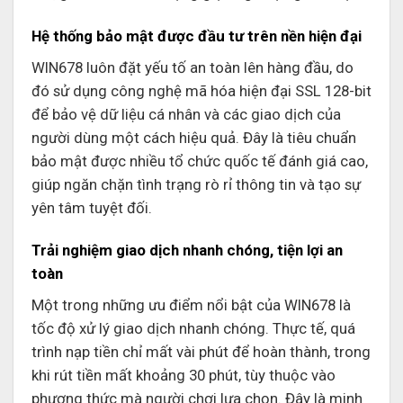
Hệ thống bảo mật được đầu tư trên nền hiện đại
WIN678 luôn đặt yếu tố an toàn lên hàng đầu, do
đó sử dụng công nghệ mã hóa hiện đại SSL 128-bit
để bảo vệ dữ liệu cá nhân và các giao dịch của
người dùng một cách hiệu quả. Đây là tiêu chuẩn
bảo mật được nhiều tổ chức quốc tế đánh giá cao,
giúp ngăn chặn tình trạng rò rỉ thông tin và tạo sự
yên tâm tuyệt đối.
Trải nghiệm giao dịch nhanh chóng, tiện lợi an
toàn
Một trong những ưu điểm nổi bật của WIN678 là
tốc độ xử lý giao dịch nhanh chóng. Thực tế, quá
trình nạp tiền chỉ mất vài phút để hoàn thành, trong
khi rút tiền mất khoảng 30 phút, tùy thuộc vào
phương thức mà người chơi lựa chọn. Đây là minh