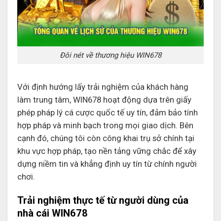
Đôi nét về thương hiệu WIN678
Với định hướng lấy trải nghiệm của khách hàng
làm trung tâm, WIN678 hoạt động dựa trên giấy
phép pháp lý cá cược quốc tế uy tín, đảm bảo tính
hợp pháp và minh bạch trong mọi giao dịch. Bên
cạnh đó, chúng tôi còn công khai trụ sở chính tại
khu vực hợp pháp, tạo nền tảng vững chắc để xây
dựng niềm tin và khẳng định uy tín từ chính người
chơi.
Trải nghiệm thực tế từ người dùng của
nhà cái WIN678