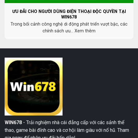
ƯU ĐÃI CHO NGƯỜI DÙNG ĐIỆN THOẠI ĐỘC QUYỀN TẠI
WIN678
Trong bối cảnh công nghệ di động phát triển vượt bậc, các
chính sách ưu... Xem thêm
WIN678
- Trải nghiệm nhà cái đẳng cấp với các sảnh thể
thao, game bài đỉnh cao và cơ hội làm giàu với nổ hũ. Tham
gia ngay để nhận ưu đãi hấp dẫn!