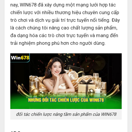
nay, WIN678 đã xây dựng một mạng lưới hợp tác
chiến lược với nhiều thương hiệu chuyên cung cấp
trò chơi và dịch vụ giải trí trực tuyến nổi tiếng. Đây
là cách chúng tôi nâng cao chất lượng sản phẩm,
đa dạng hóa các trò chơi trực tuyến và mang đến
trải nghiệm phong phú hơn cho người dùng.
đối tác chiến lược nâng tầm sản phẩm của WIN678