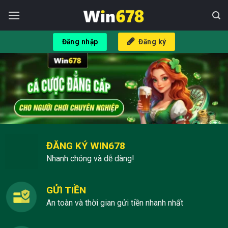
Skip
to
content
Đăng nhập
Đăng ký
ĐĂNG KÝ WIN678
Nhanh chóng và dễ dàng!
GỬI TIỀN
An toàn và thời gian gửi tiền nhanh nhất