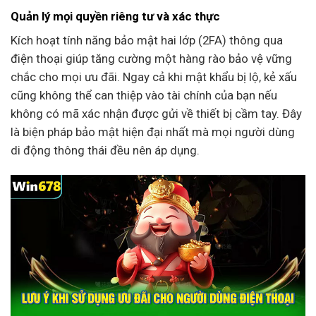
Quản lý mọi quyền riêng tư và xác thực
Kích hoạt tính năng bảo mật hai lớp (2FA) thông qua
điện thoại giúp tăng cường một hàng rào bảo vệ vững
chắc cho mọi ưu đãi. Ngay cả khi mật khẩu bị lộ, kẻ xấu
cũng không thể can thiệp vào tài chính của bạn nếu
không có mã xác nhận được gửi về thiết bị cầm tay. Đây
là biện pháp bảo mật hiện đại nhất mà mọi người dùng
di động thông thái đều nên áp dụng.