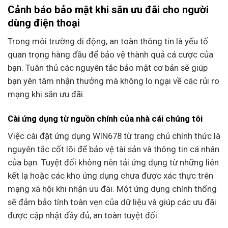
Cảnh báo bảo mật khi săn ưu đãi cho người
dùng điện thoại
Trong môi trường di động, an toàn thông tin là yếu tố
quan trọng hàng đầu để bảo vệ thành quả cá cược của
bạn. Tuân thủ các nguyên tắc bảo mật cơ bản sẽ giúp
bạn yên tâm nhận thưởng mà không lo ngại về các rủi ro
mạng khi săn ưu đãi.
Cài ứng dụng từ nguồn chính của nhà cái chúng tôi
Việc cài đặt ứng dụng WIN678 từ trang chủ chính thức là
nguyên tắc cốt lõi để bảo vệ tài sản và thông tin cá nhân
của bạn. Tuyệt đối không nên tải ứng dụng từ những liên
kết lạ hoặc các kho ứng dụng chưa được xác thực trên
mạng xã hội khi nhận ưu đãi. Một ứng dụng chính thống
sẽ đảm bảo tính toàn vẹn của dữ liệu và giúp các ưu đãi
được cập nhật đầy đủ, an toàn tuyệt đối.