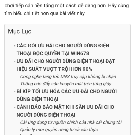
chơi tiếp cận nền tảng một cách dễ dàng hơn. Hãy cùng
tìm hiểu chi tiết hơn qua bài viết này.
Mục Lục
CÁC GÓI ƯU ĐÃI CHO NGƯỜI DÙNG ĐIỆN
THOẠI ĐỘC QUYỀN TẠI WIN678
ƯU ĐÃI CHO NGƯỜI DÙNG ĐIỆN THOẠI ĐẠT
HIỆU SUẤT VƯỢT TRỘI HƠN 90%
Công nghệ tăng tốc DNS truy cập không bị chặn
Thông báo đẩy săn khuyến mãi trên từng giây
BÍ KÍP TỐI ƯU HÓA CÁC ƯU ĐÃI CHO NGƯỜI
DÙNG ĐIỆN THOẠI
CẢNH BÁO BẢO MẬT KHI SĂN ƯU ĐÃI CHO
NGƯỜI DÙNG ĐIỆN THOẠI
Cài ứng dụng từ nguồn chính của nhà cái chúng tôi
Quản lý mọi quyền riêng tư và xác thực