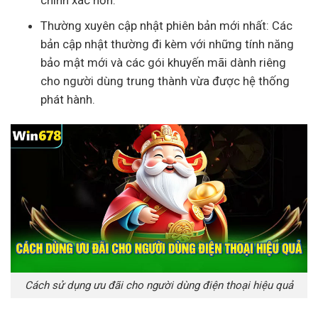
chính xác hơn.
Thường xuyên cập nhật phiên bản mới nhất: Các
bản cập nhật thường đi kèm với những tính năng
bảo mật mới và các gói khuyến mãi dành riêng
cho người dùng trung thành vừa được hệ thống
phát hành.
Cách sử dụng ưu đãi cho người dùng điện thoại hiệu quả