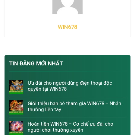
WIN678
TIN ĐĂNG MỚI NHẤT
Ưu đãi cho người dùng điện thoại độc
quyền tại WIN678
Giới thiệu bạn bè tham gia WIN678 – Nhận
thưởng liền tay
Hoàn tiền WIN678 – Cơ chế ưu đãi cho
người chơi thường xuyên