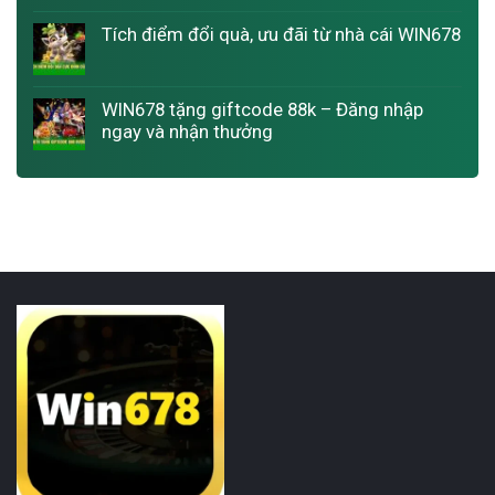
Tích điểm đổi quà, ưu đãi từ nhà cái WIN678
WIN678 tặng giftcode 88k – Đăng nhập
ngay và nhận thưởng