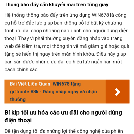
Thông báo đẩy săn khuyến mãi trên từng giây
Hệ thống thông báo đẩy trên ứng dụng WIN678 là công
cụ hỗ trợ đắc lực giúp bạn không bỏ lỡ bất kỳ chương
trình ưu đãi chớp nhoáng nào dành cho người dùng điện
thoại. Thay vì phải thường xuyên đăng nhập vào trang
web để kiểm tra, mọi thông tin về mã giảm giá hoặc quà
tặng sẽ hiển thị ngay trên màn hình khóa. Điều này giúp
bạn săn được những ưu đãi có hiệu lực ngắn hạn một
cách chính xác.
Bài Viết Liên Quan
WIN678 tặng
giftcode 88k - Đăng nhập ngay và nhận
thưởng
Bí kíp tối ưu hóa các ưu đãi cho người dùng
điện thoại
Để tận dụng tối đa những lợi thế công nghệ của phiên