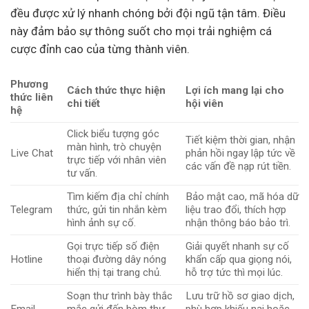
đều được xử lý nhanh chóng bởi đội ngũ tận tâm. Điều
này đảm bảo sự thông suốt cho mọi trải nghiệm cá
cược đỉnh cao của từng thành viên.
Phương
Cách thức thực hiện
Lợi ích mang lại cho
thức liên
chi tiết
hội viên
hệ
Click biểu tượng góc
Tiết kiệm thời gian, nhận
màn hình, trò chuyện
Live Chat
phản hồi ngay lập tức về
trực tiếp với nhân viên
các vấn đề nạp rút tiền.
tư vấn.
Tìm kiếm địa chỉ chính
Bảo mật cao, mã hóa dữ
Telegram
thức, gửi tin nhắn kèm
liệu trao đổi, thích hợp
hình ảnh sự cố.
nhận thông báo bảo trì.
Gọi trực tiếp số điện
Giải quyết nhanh sự cố
Hotline
thoại đường dây nóng
khẩn cấp qua giọng nói,
hiển thị tại trang chủ.
hỗ trợ tức thì mọi lúc.
Soạn thư trình bày thắc
Lưu trữ hồ sơ giao dịch,
Email
mắc gửi đến hòm thư
phù hợp khiếu nại hoặc