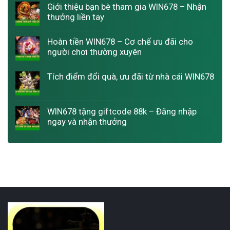
Giới thiệu bạn bè tham gia WIN678 – Nhận
thưởng liền tay
Hoàn tiền WIN678 – Cơ chế ưu đãi cho
người chơi thường xuyên
Tích điểm đổi quà, ưu đãi từ nhà cái WIN678
WIN678 tặng giftcode 88k – Đăng nhập
ngay và nhận thưởng