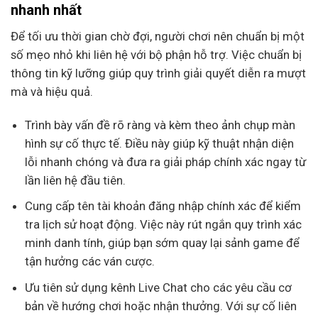
nhanh nhất
Để tối ưu thời gian chờ đợi, người chơi nên chuẩn bị một
số mẹo nhỏ khi liên hệ với bộ phận hỗ trợ. Việc chuẩn bị
thông tin kỹ lưỡng giúp quy trình giải quyết diễn ra mượt
mà và hiệu quả.
Trình bày vấn đề rõ ràng và kèm theo ảnh chụp màn
hình sự cố thực tế. Điều này giúp kỹ thuật nhận diện
lỗi nhanh chóng và đưa ra giải pháp chính xác ngay từ
lần liên hệ đầu tiên.
Cung cấp tên tài khoản đăng nhập chính xác để kiểm
tra lịch sử hoạt động. Việc này rút ngắn quy trình xác
minh danh tính, giúp bạn sớm quay lại sảnh game để
tận hưởng các ván cược.
Ưu tiên sử dụng kênh Live Chat cho các yêu cầu cơ
bản về hướng chơi hoặc nhận thưởng. Với sự cố liên