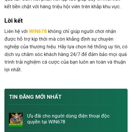
kết bền chặt với hàng triệu hội viên trên khắp khu vực.
Lời kết
Liên hệ với
WIN678
không chỉ giúp người chơi nhận
được hỗ trợ kịp thời mà còn khẳng định sự chuyên
nghiệp của thương hiệu. Hãy lựa chọn hệ thống uy tín, có
dịch vụ chăm sóc khách hàng 24/7 để đảm bảo mọi quá
trình trải nghiệm cá cược của bạn luôn an toàn và thuận
lợi nhất.
TIN ĐĂNG MỚI NHẤT
Ưu đãi cho người dùng điện thoại độc
quyền tại WIN678