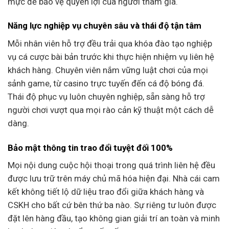
mực để bảo vệ quyền lợi của người tham gia.
Năng lực nghiệp vụ chuyên sâu và thái độ tận tâm
Mỗi nhân viên hỗ trợ đều trải qua khóa đào tạo nghiệp
vụ cá cược bài bản trước khi thực hiện nhiệm vụ liên hệ
khách hàng. Chuyên viên nắm vững luật chơi của mọi
sảnh game, từ casino trực tuyến đến cá độ bóng đá.
Thái độ phục vụ luôn chuyên nghiệp, sẵn sàng hỗ trợ
người chơi vượt qua mọi rào cản kỹ thuật một cách dễ
dàng.
Bảo mật thông tin trao đổi tuyệt đối 100%
Mọi nội dung cuộc hội thoại trong quá trình liên hệ đều
được lưu trữ trên máy chủ mã hóa hiện đại. Nhà cái cam
kết không tiết lộ dữ liệu trao đổi giữa khách hàng và
CSKH cho bất cứ bên thứ ba nào. Sự riêng tư luôn được
đặt lên hàng đầu, tạo không gian giải trí an toàn và minh