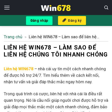
Skip
to
content
Đăng nhập
Đăng ký
Trang chủ
»
Liên hệ WIN678 – Làm sao để liên hệ
chúng tôi nhanh chóng
LIÊN HỆ WIN678 – LÀM SAO ĐỂ
LIÊN HỆ CHÚNG TÔI NHANH CHÓNG
Liên hệ WIN678
– nhà cái uy tín một cách nhanh chóng
để được hỗ trợ 24/7. Tìm hiểu thêm về cách kết nối,
nhận tư vấn và giải đáp thắc mắc ngay hôm nay.
Trong quá trình cá cược, liên hệ với nhà cái là điều rất
quan trọng. Nó là cầu nối giúp người chơi được hỗ trợ và
giải đáp mọi thắc mắc một cách nhanh chóng, đảm bảo