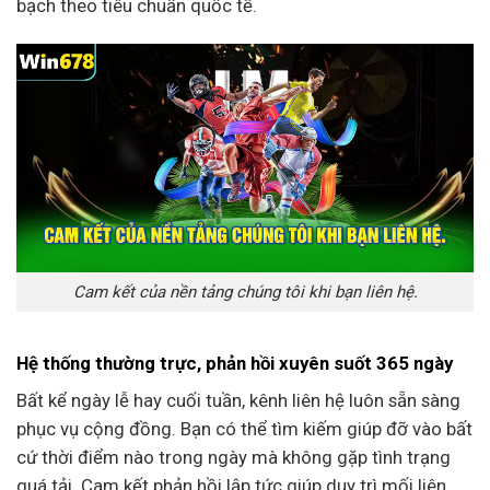
bạch theo tiêu chuẩn quốc tế.
Cam kết của nền tảng chúng tôi khi bạn liên hệ.
Hệ thống thường trực, phản hồi xuyên suốt 365 ngày
Bất kể ngày lễ hay cuối tuần, kênh liên hệ luôn sẵn sàng
phục vụ cộng đồng. Bạn có thể tìm kiếm giúp đỡ vào bất
cứ thời điểm nào trong ngày mà không gặp tình trạng
quá tải. Cam kết phản hồi lập tức giúp duy trì mối liên