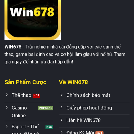
WIN678
- Trải nghiệm nhà cái đẳng cấp với các sảnh thể
thao, game bài đỉnh cao và cơ hội làm giàu với nổ hũ. Tham
gia ngay để nhận ưu đãi hấp dẫn!
Sản Phẩm Cược
Về WIN678
Thể thao
Chính sách bảo mật
Casino
Giấy phép hoạt động
Online
Liên hệ WIN678
Esport - Thể
Đăng Ký Mới