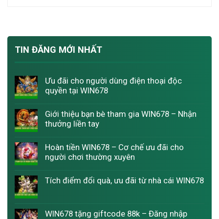
TIN ĐĂNG MỚI NHẤT
Ưu đãi cho người dùng điện thoại độc
quyền tại WIN678
Giới thiệu bạn bè tham gia WIN678 – Nhận
thưởng liền tay
Hoàn tiền WIN678 – Cơ chế ưu đãi cho
người chơi thường xuyên
Tích điểm đổi quà, ưu đãi từ nhà cái WIN678
WIN678 tặng giftcode 88k – Đăng nhập