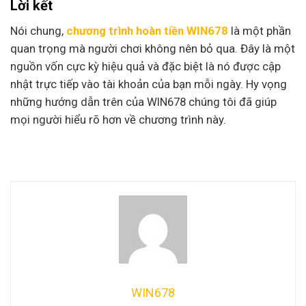
Lời kết
Nói chung,
chương trình hoàn tiền WIN678
là một phần
quan trọng mà người chơi không nên bỏ qua. Đây là một
nguồn vốn cực kỳ hiệu quả và đặc biệt là nó được cập
nhật trực tiếp vào tài khoản của bạn mỗi ngày. Hy vọng
những hướng dẫn trên của WIN678 chúng tôi đã giúp
mọi người hiểu rõ hơn về chương trình này.
WIN678