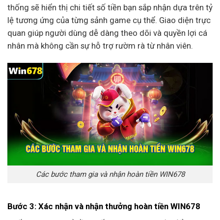
thống sẽ hiển thị chi tiết số tiền bạn sắp nhận dựa trên tỷ
lệ tương ứng của từng sảnh game cụ thể. Giao diện trực
quan giúp người dùng dễ dàng theo dõi và quyền lợi cá
nhân mà không cần sự hỗ trợ rườm rà từ nhân viên.
Các bước tham gia và nhận hoàn tiền WIN678
Bước 3: Xác nhận và nhận thưởng hoàn tiền WIN678