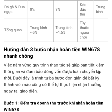
Kèo
Đá gà & Đua
Trung
0%
3%
đặc
ngựa
bình
thù
Tùy
Trung bình
Trung bình
thuộc
Tổng quan
–
~5%
~1.5%
người
chơi
Hướng dẫn 3 bước nhận hoàn tiền WIN678
nhanh chóng
Việc nắm vững quy trình thao tác sẽ giúp bạn tiết kiệm
thời gian và đảm bảo dòng vốn được luân chuyển kịp
thời. Dưới đây là trình tự ba bước đơn giản để bất kỳ
thành viên nào cũng có thể tự thực hiện nhận thưởng
ngay tại giao diện.
Bước 1: Kiểm tra doanh thu trước khi nhận hoàn tiền
WIN678