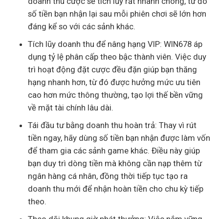
doanh thu cược sẽ tích lũy rất nhanh chóng, từ đó
số tiền bạn nhận lại sau mỗi phiên chơi sẽ lớn hơn
đáng kể so với các sảnh khác.
Tích lũy doanh thu để nâng hạng VIP: WIN678 áp
dụng tỷ lệ phân cấp theo bậc thành viên. Việc duy
trì hoạt động đặt cược đều đặn giúp bạn thăng
hạng nhanh hơn, từ đó được hưởng mức ưu tiên
cao hơn mức thông thường, tạo lợi thế bền vững
về mặt tài chính lâu dài.
Tái đầu tư bằng doanh thu hoàn trả: Thay vì rút
tiền ngay, hãy dùng số tiền bạn nhận được làm vốn
để tham gia các sảnh game khác. Điều này giúp
bạn duy trì dòng tiền mà không cần nạp thêm từ
ngân hàng cá nhân, đồng thời tiếp tục tạo ra
doanh thu mới để nhận hoàn tiền cho chu kỳ tiếp
theo.
Theo dõi khung giờ phát thưởng: Việc nắm vững