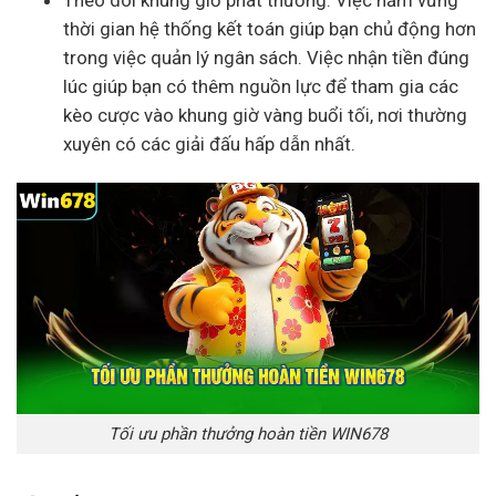
thời gian hệ thống kết toán giúp bạn chủ động hơn
trong việc quản lý ngân sách. Việc nhận tiền đúng
lúc giúp bạn có thêm nguồn lực để tham gia các
kèo cược vào khung giờ vàng buổi tối, nơi thường
xuyên có các giải đấu hấp dẫn nhất.
Tối ưu phần thưởng hoàn tiền WIN678