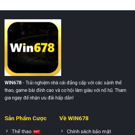
WIN678
- Trải nghiệm nhà cái đẳng cấp với các sảnh thể
thao, game bài đỉnh cao và cơ hội làm giàu với nổ hũ. Tham
gia ngay để nhận ưu đãi hấp dẫn!
Sản Phẩm Cược
Về WIN678
Thể thao
Chính sách bảo mật