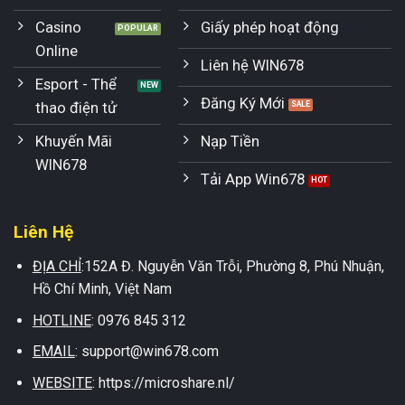
Casino
Giấy phép hoạt động
Online
Liên hệ WIN678
Esport - Thể
Đăng Ký Mới
thao điện tử
Nạp Tiền
Khuyến Mãi
WIN678
Tải App Win678
Liên Hệ
ĐỊA CHỈ
:152A Đ. Nguyễn Văn Trỗi, Phường 8, Phú Nhuận,
Hồ Chí Minh, Việt Nam
HOTLINE
: 0976 845 312
EMAIL
:
support@win678.com
WEBSITE
:
https://microshare.nl/