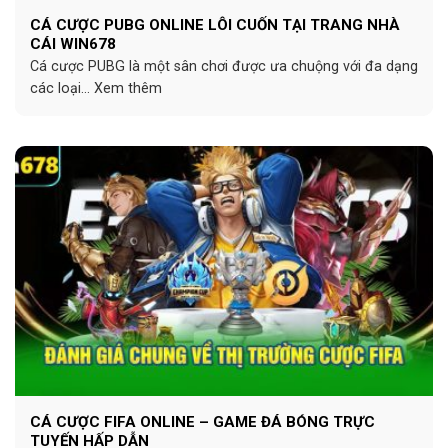
CÁ CƯỢC PUBG ONLINE LÔI CUỐN TẠI TRANG NHÀ
CÁI WIN678
Cá cược PUBG là một sân chơi được ưa chuộng với đa dạng
các loại... Xem thêm
CÁ CƯỢC FIFA ONLINE – GAME ĐÁ BÓNG TRỰC
TUYẾN HẤP DẪN