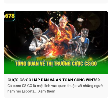
CƯỢC CS:GO HẤP DẪN VÀ AN TOÀN CÙNG WIN789
Cá cược CS:GO là một lĩnh vực quen thuộc với những người
hâm mộ Esports.... Xem thêm