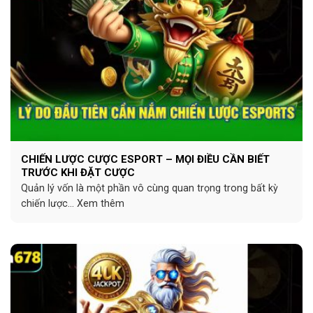
CHIẾN LƯỢC CƯỢC ESPORT – MỌI ĐIỀU CẦN BIẾT
TRƯỚC KHI ĐẶT CƯỢC
Quản lý vốn là một phần vô cùng quan trọng trong bất kỳ
chiến lược... Xem thêm