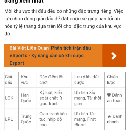
đáng xem nhất
Mỗi khu vực thi đấu đều có những đặc trưng riêng. Việc
lựa chọn đúng giải đấu để đặt cược sẽ giúp bạn tối ưu
hóa tỷ lệ thắng dựa trên lối chơi đặc trưng của khu vực
đó.
Bài Viết Liên Quan
Phân tích trận đấu
eSports - Kỹ năng cần có khi cược
Esport
Giải
Khu
Đặc điểm lối
Lưu ý khi đặt
Chiến
đấu
vực
chơi
cược
lược
Kỷ luật, kiểm
Ưu tiên Xỉu
Hàn
🛡 Đánh
LCK
soát chặt, ít
mạng, Tài thời
Quốc
an toàn
giao tranh
gian
Giao tranh liên
Ưu tiên Tài
Trung
🔥 Đánh
LPL
tục, nhịp độ
mạng, First
Quốc
nhanh
cao
Blood