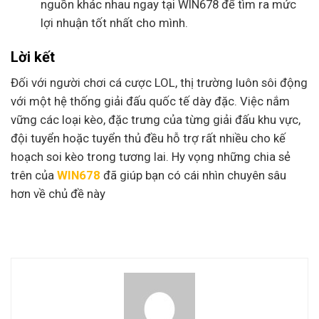
nguồn khác nhau ngay tại WIN678 để tìm ra mức
lợi nhuận tốt nhất cho mình.
Lời kết
Đối với người chơi cá cược LOL, thị trường luôn sôi động
với một hệ thống giải đấu quốc tế dày đặc. Việc nắm
vững các loại kèo, đặc trưng của từng giải đấu khu vực,
đội tuyển hoặc tuyển thủ đều hỗ trợ rất nhiều cho kế
hoạch soi kèo trong tương lai. Hy vọng những chia sẻ
trên của
WIN678
đã giúp bạn có cái nhìn chuyên sâu
hơn về chủ đề này