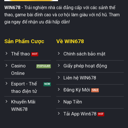
WIN678
- Trải nghiệm nhà cái đẳng cấp với các sảnh thể
thao, game bài đỉnh cao và cơ hội làm giàu với nổ hũ. Tham
gia ngay để nhận ưu đãi hấp dẫn!
Sản Phẩm Cược
Về WIN678
Thể thao
Chính sách bảo mật
Casino
Giấy phép hoạt động
Online
Liên hệ WIN678
Esport - Thể
Đăng Ký Mới
thao điện tử
Nạp Tiền
Khuyến Mãi
WIN678
Tải App Win678