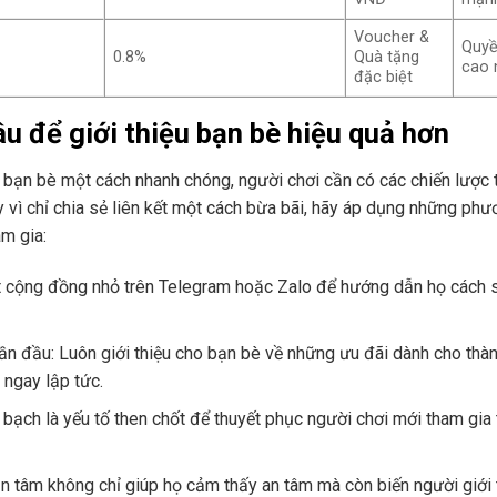
Voucher &
Quyề
0.8%
Quà tặng
cao 
đặc biệt
 để giới thiệu bạn bè hiệu quả hơn
 bạn bè một cách nhanh chóng, người chơi cần có các chiến lược 
 vì chỉ chia sẻ liên kết một cách bừa bãi, hãy áp dụng những phư
am gia:
t cộng đồng nhỏ trên Telegram hoặc Zalo để hướng dẫn họ cách 
lần đầu: Luôn giới thiệu cho bạn bè về những ưu đãi dành cho thàn
 ngay lập tức.
h bạch là yếu tố then chốt để thuyết phục người chơi mới tham gia
tận tâm không chỉ giúp họ cảm thấy an tâm mà còn biến người giới 