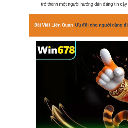
trở thành một người hướng dẫn đáng tin cậy
Bài Viết Liên Quan
Ưu đãi cho người dùng đi