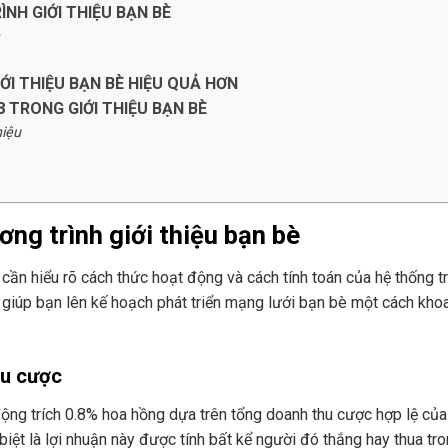
NH GIỚI THIỆU BẠN BÈ
ỚI THIỆU BẠN BÈ HIỆU QUẢ HƠN
 TRONG GIỚI THIỆU BẠN BÈ
hiệu
ng trình giới thiệu bạn bè
 cần hiểu rõ cách thức hoạt động và cách tính toán của hệ thống t
 giúp bạn lên kế hoạch phát triển mạng lưới bạn bè một cách kho
hu cược
động trích 0.8% hoa hồng dựa trên tổng doanh thu cược hợp lệ của
iệt là lợi nhuận này được tính bất kể người đó thắng hay thua tr