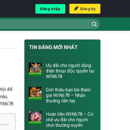
Đăng nhập
Đăng ký
TIN ĐĂNG MỚI NHẤT
Ưu đãi cho người dùng
điện thoại độc quyền tại
WIN678
hội để
Giới thiệu bạn bè tham
gia WIN678 – Nhận
iệu,
thưởng liền tay
 WIN678.
Hoàn tiền WIN678 – Cơ
chế ưu đãi cho người
chơi thường xuyên