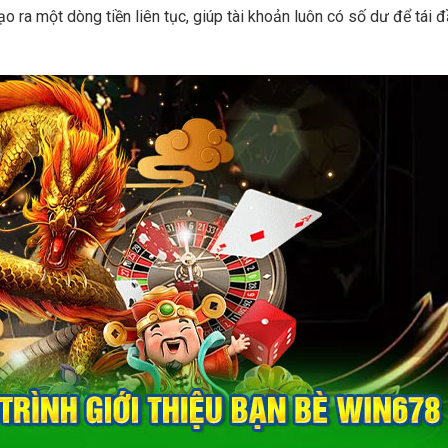
 ra một dòng tiền liên tục, giúp tài khoản luôn có số dư để tái đ