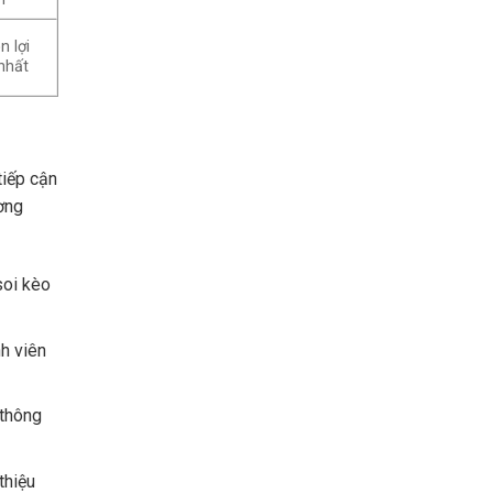
n lợi
nhất
tiếp cận
ơng
soi kèo
h viên
 thông
thiệu