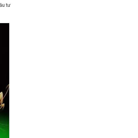
ầu tư