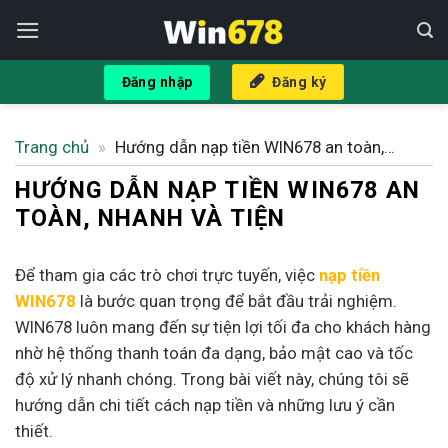
Skip
to
content
Đăng nhập
Đăng ký
Trang chủ
»
Hướng dẫn nạp tiền WIN678 an toàn,
nhanh và tiện
HƯỚNG DẪN NẠP TIỀN WIN678 AN
TOÀN, NHANH VÀ TIỆN
Để tham gia các trò chơi trực tuyến, việc
nạp tiền
WIN678
là bước quan trọng để bắt đầu trải nghiệm.
WIN678 luôn mang đến sự tiện lợi tối đa cho khách hàng
nhờ hệ thống thanh toán đa dạng, bảo mật cao và tốc
độ xử lý nhanh chóng. Trong bài viết này, chúng tôi sẽ
hướng dẫn chi tiết cách nạp tiền và những lưu ý cần
thiết.