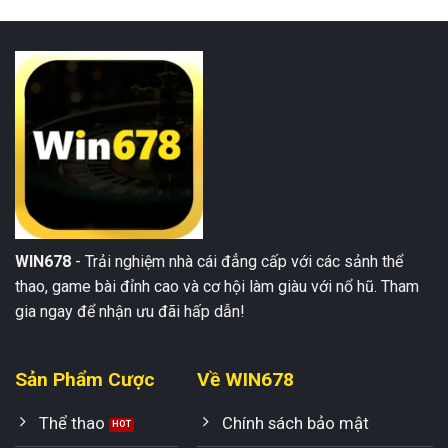
WIN678
- Trải nghiệm nhà cái đẳng cấp với các sảnh thể
thao, game bài đỉnh cao và cơ hội làm giàu với nổ hũ. Tham
gia ngay để nhận ưu đãi hấp dẫn!
Sản Phẩm Cược
Về WIN678
Thể thao
Chính sách bảo mật