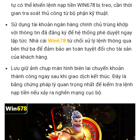
tự có thể khiến lệnh nạp tiền WIN678 bị treo, cần thời
gian tra soát thủ công từ bộ phận kỹ thuật.
Sử dụng tài khoản ngân hàng chính chủ trùng khớp
với thông tin đã đăng ký để hệ thống phê duyệt ngay
lập tức. Nhà cái
Win678
từ chối xử lý lệnh thông qua
bên thứ ba để đảm bảo an toàn tuyệt đối cho tài sản
của khách hàng.
Lưu giữ ảnh chụp màn hình biên lai chuyển khoản
thành công ngay sau khi giao dịch kết thúc. Đây là
bằng chứng pháp lý quan trọng nhất để kiểm tra lệnh
nạp tiền nếu xảy ra nghẽn mạng cục bộ.