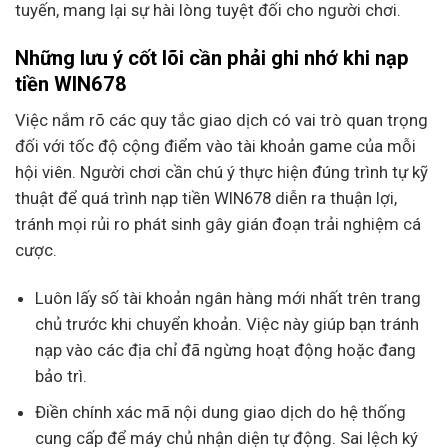
tuyến, mang lại sự hài lòng tuyệt đối cho người chơi.
Những lưu ý cốt lõi cần phải ghi nhớ khi nạp
tiền WIN678
Việc nắm rõ các quy tắc giao dịch có vai trò quan trọng
đối với tốc độ cộng điểm vào tài khoản game của mỗi
hội viên. Người chơi cần chú ý thực hiện đúng trình tự kỹ
thuật để quá trình nạp tiền WIN678 diễn ra thuận lợi,
tránh mọi rủi ro phát sinh gây gián đoạn trải nghiệm cá
cược.
Luôn lấy số tài khoản ngân hàng mới nhất trên trang
chủ trước khi chuyển khoản. Việc này giúp bạn tránh
nạp vào các địa chỉ đã ngừng hoạt động hoặc đang
bảo trì.
Điền chính xác mã nội dung giao dịch do hệ thống
cung cấp để máy chủ nhận diện tự động. Sai lệch ký