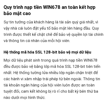
Quy trình nạp tiền WIN678 an toàn kết hợp
bảo mật cao
Sự tin tưởng của khách hàng là tài sản quý giá nhất, vì
vậy nhà cái luôn đặt yếu tố bảo mật lên hàng đầu. Quy
trình được thiết kế chặt chẽ để bảo vệ quyền lợi tài chính
và thông tin cá nhân của mỗi hội viên.
Hệ thống mã hóa SSL 128-bit bảo vệ mọi dữ liệu
Mọi dữ liệu phát sinh trong quá trình nạp tiền WIN678
đều được bảo vệ bằng lớp mã hóa SSL 128-bit tiên tiến
nhất. Hệ thống tường lửa nhiều lớp ngăn chặn triệt để
các hành vi xâm nhập trái phép từ bên ngoài. Thông tin
tài khoản ngân hàng của hội viên luôn được an toàn
tuyệt đối, cam kết không bị rò rỉ cho bất kỳ bên thứ ba
nào dưới mọi hình thức.