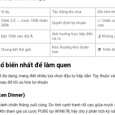
Ví dụ
Tác động khi chơi
Ghi nhớ n
Odds 2.0 → cược 100k nhận
📈 Odds ca
Quyết định lợi nhuận
200k
cao
Ảnh hưởng trực tiếp đến
Đặt 100k vào đội A
💰 Không a
rủi ro
Kèo thường khó đoán
Chung kết thế giới
🌍 Trình đ
hơn
ổ biến nhất để làm quen
ất đa dạng, mang đến nhiều lựa chọn đầu tư hấp dẫn. Tùy thuộc v
sau để tối ưu hóa lợi nhuận.
ken Dinner)
ành chiến thắng cuối cùng. Do tính cạnh tranh rất cao giữa mười 
 Khi tham gia cá cược PUBG tại WIN678, hãy chú ý phân tích kỹ n