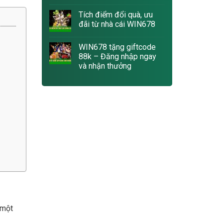
Tích điểm đổi quà, ưu
đãi từ nhà cái WIN678
WIN678 tặng giftcode
88k – Đăng nhập ngay
và nhận thưởng
 một