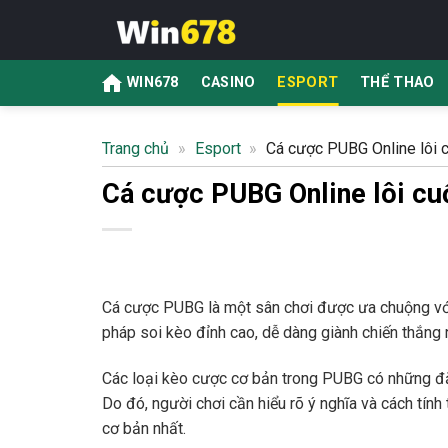
Skip
to
content
WIN678
CASINO
ESPORT
THỂ THAO
Trang chủ
»
Esport
»
Cá cược PUBG O
Cá cược PUBG Online lôi cuố
Cá cược PUBG là một sân chơi được ưa chuộng vớ
pháp soi kèo đỉnh cao, dễ dàng giành chiến thắng
Các loại kèo cược cơ bản trong PUBG có những đặc
Do đó, người chơi cần hiểu rõ ý nghĩa và cách tính
cơ bản nhất.