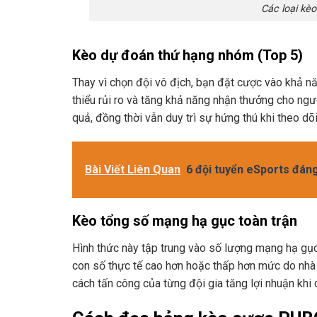
Các loại kè
Kèo dự đoán thứ hạng nhóm (Top 5)
Thay vì chọn đội vô địch, bạn đặt cược vào khả n
thiểu rủi ro và tăng khả năng nhận thưởng cho ngư
quả, đồng thời vẫn duy trì sự hứng thú khi theo dõi
Bài Viết Liên Quan
6 đội tuyển eSports đán
Kèo tổng số mạng hạ gục toàn trận
Hình thức này tập trung vào số lượng mạng hạ gục
con số thực tế cao hơn hoặc thấp hơn mức do nhà 
cách tấn công của từng đội gia tăng lợi nhuận kh