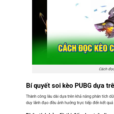
Cách đọc
Bí quyết soi kèo PUBG dựa trên
Thành công lâu dài dựa trên khả năng phân tích dữ
duy lãnh đạo đều ảnh hưởng trực tiếp đến kết quả