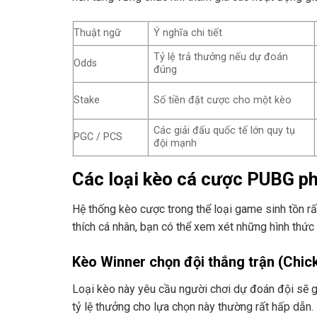
Thuật ngữ
Ý nghĩa chi tiết
Tỷ lệ trả thưởng nếu dự đoán
Odds
đúng
Stake
Số tiền đặt cược cho một kèo
Các giải đấu quốc tế lớn quy tụ
PGC / PCS
đội mạnh
Các loại kèo cá cược PUBG ph
Hệ thống kèo cược trong thể loại game sinh tồn r
thích cá nhân, bạn có thể xem xét những hình thức 
Kèo Winner chọn đội thắng trận (Chic
Loại kèo này yêu cầu người chơi dự đoán đội sẽ gi
tỷ lệ thưởng cho lựa chọn này thường rất hấp dẫn.