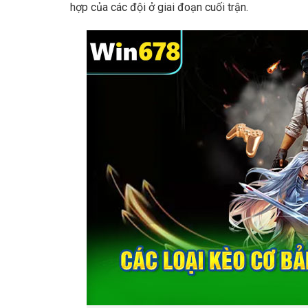
hợp của các đội ở giai đoạn cuối trận.