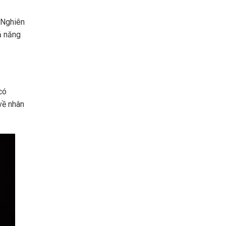
 Nghiên
ả năng
có
về nhân