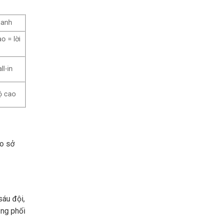
hanh
o = lời
ll-in
ộ cao
ào sở
sáu đội,
ăng phối