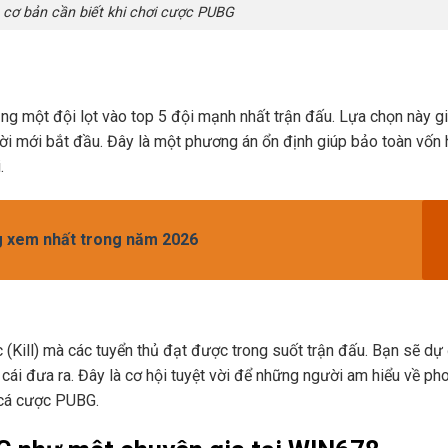
o cơ bản cần biết khi chơi cược PUBG
ăng một đội lọt vào top 5 đội mạnh nhất trận đấu. Lựa chọn này 
ời mới bắt đầu. Đây là một phương án ổn định giúp bảo toàn vốn 
.
g xem nhất trong năm 2026
 (Kill) mà các tuyển thủ đạt được trong suốt trận đấu. Bạn sẽ dự
cái đưa ra. Đây là cơ hội tuyệt vời để những người am hiểu về ph
i cá cược PUBG.