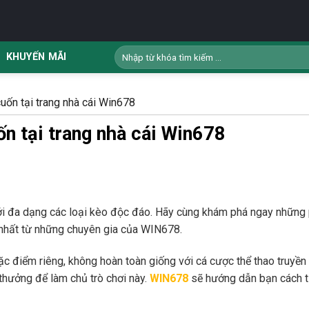
KHUYẾN MÃI
nline lôi cuốn tại trang nhà cái Win678
n tại trang nhà cái Win678
i đa dạng các loại kèo độc đáo. Hãy cùng khám phá ngay những
 nhất từ những chuyên gia của WIN678.
 điểm riêng, không hoàn toàn giống với cá cược thể thao truyền 
 thưởng để làm chủ trò chơi này.
WIN678
sẽ hướng dẫn bạn cách t