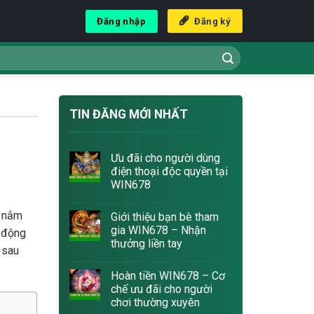
Đăng nhập
Đăng ký
TIN ĐĂNG MỚI NHẤT
Ưu đãi cho người dùng
điện thoại độc quyền tại
WIN678
n nắm
Giới thiệu bạn bè tham
gia WIN678 – Nhận
t động
thưởng liền tay
 sau
Hoàn tiền WIN678 – Cơ
chế ưu đãi cho người
chơi thường xuyên