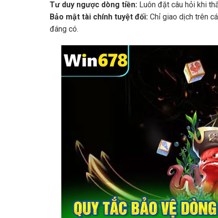
Tư duy ngược dòng tiền:
Luôn đặt câu hỏi khi th
Bảo mật tài chính tuyệt đối:
Chỉ giao dịch trên c
đáng có.