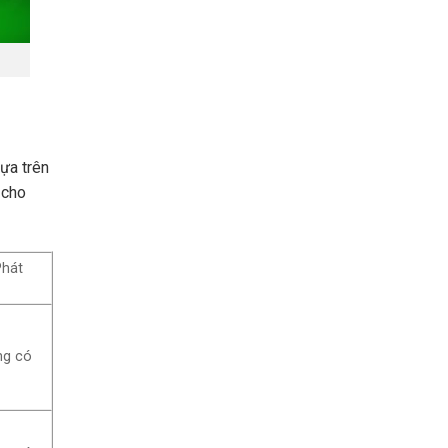
c
dựa trên
 cho
Phát
ng có