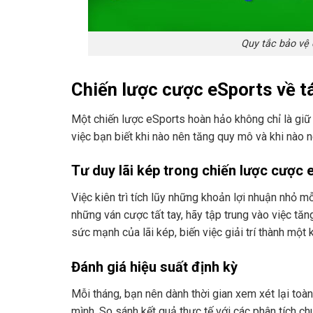
Quy tắc bảo vệ 
Chiến lược cược eSports về t
Một chiến lược eSports hoàn hảo không chỉ là giữ t
việc bạn biết khi nào nên tăng quy mô và khi nào 
Tư duy lãi kép trong chiến lược cược 
Việc kiên trì tích lũy những khoản lợi nhuận nhỏ m
những ván cược tất tay, hãy tập trung vào việc tăn
sức mạnh của lãi kép, biến việc giải trí thành một 
Đánh giá hiệu suất định kỳ
Mỗi tháng, bạn nên dành thời gian xem xét lại toà
mình. So sánh kết quả thực tế với các phân tích c