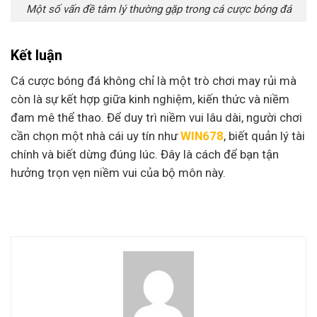
Một số vấn đề tâm lý thường gặp trong cá cược bóng đá
Kết luận
Cá cược bóng đá không chỉ là một trò chơi may rủi mà
còn là sự kết hợp giữa kinh nghiệm, kiến thức và niềm
đam mê thể thao. Để duy trì niềm vui lâu dài, người chơi
cần chọn một nhà cái uy tín như
WIN678
, biết quản lý tài
chính và biết dừng đúng lúc. Đây là cách để bạn tận
hưởng trọn vẹn niềm vui của bộ môn này.