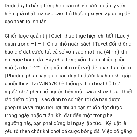
Dưới đây là bảng tổng hợp các chiến lược quản lý vốn
hiệu quả nhất mà các cao thủ thường xuyên áp dụng để
bảo toàn lợi nhuận:
Chiến lược quản trị | Cách thức thực hiện chi tiết | Lưu ý
quan trọng – | — | -Chia nhỏ ngân sách | Tuyệt đối không
bao giờ đặt cược tất cả số vốn vào một mã (All-in) khi
cá cược bóng đá. Hãy chia tổng vốn thành nhiều phần
nhỏ (ví dụ: 1-2% tổng vốn cho mỗi vé) để phân tán rủi ro.
| Phương pháp này giúp bạn duy trì được lâu hơn khi gặp
chuỗi thua. Tại WIN678, hệ thống ví linh hoạt hỗ trợ
người chơi phân bổ nguồn tiền một cách khoa học. Thiết
lập điểm dừng | Xác định rõ số tiền tối đa bạn được
phép thua và mục tiêu lợi nhuận bạn muốn đạt được
trong ngày hoặc tuần. Khi đạt đến một trong hai
ngưỡng này, bạn phải dừng lại ngay lập tức. | Kỷ luật là
yếu tố then chốt khi chơi cá cược bóng đá. Việc cố gắng