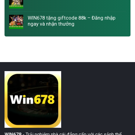
WIN678 tặng giftcode 88k – Đăng nhập
ngay và nhận thưởng
WIN678
- Trải nghiệm nhà cái đẳng cấp với các sảnh thể