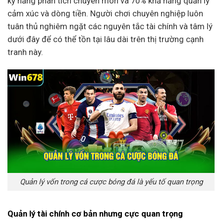
kỹ năng phân tích chuyên môn và 70% khả năng quản lý
cảm xúc và dòng tiền. Người chơi chuyên nghiệp luôn
tuân thủ nghiêm ngặt các nguyên tắc tài chính và tâm lý
dưới đây để có thể tồn tại lâu dài trên thị trường cạnh
tranh này.
Quản lý vốn trong cá cược bóng đá là yếu tố quan trọng
Quản lý tài chính cơ bản nhưng cực quan trọng