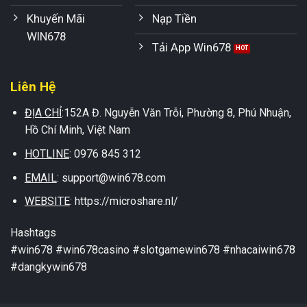
Nạp Tiền
Khuyến Mãi
WIN678
Tải App Win678
Liên Hệ
ĐỊA CHỈ
:152A Đ. Nguyễn Văn Trỗi, Phường 8, Phú Nhuận,
Hồ Chí Minh, Việt Nam
HOTLINE
: 0976 845 312
EMAIL
:
support@win678.com
WEBSITE
:
https://microshare.nl/
Hashtags
#win678 #win678casino #slotgamewin678 #nhacaiwin678
#dangkywin678