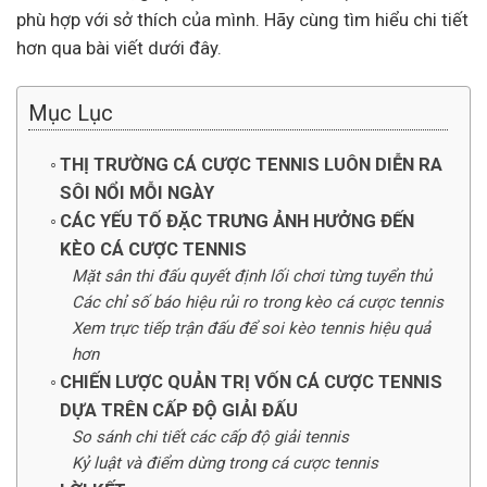
phù hợp với sở thích của mình. Hãy cùng tìm hiểu chi tiết
hơn qua bài viết dưới đây.
Mục Lục
THỊ TRƯỜNG CÁ CƯỢC TENNIS LUÔN DIỄN RA
SÔI NỔI MỖI NGÀY
CÁC YẾU TỐ ĐẶC TRƯNG ẢNH HƯỞNG ĐẾN
KÈO CÁ CƯỢC TENNIS
Mặt sân thi đấu quyết định lối chơi từng tuyển thủ
Các chỉ số báo hiệu rủi ro trong kèo cá cược tennis
Xem trực tiếp trận đấu để soi kèo tennis hiệu quả
hơn
CHIẾN LƯỢC QUẢN TRỊ VỐN CÁ CƯỢC TENNIS
DỰA TRÊN CẤP ĐỘ GIẢI ĐẤU
So sánh chi tiết các cấp độ giải tennis
Kỷ luật và điểm dừng trong cá cược tennis