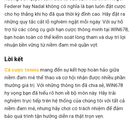
Federer hay Nadal không có nghĩa là bạn luôn đặt cược
cho họ thắng khi họ đã qua thời kỳ đỉnh cao. Hãy đặt ra
những quy tắc cắt lỗ nghiêm ngặt mỗi ngày. Với sự hỗ
trợ từ các công cụ giới hạn cược thông minh tại WIN678,
bạn hoàn toàn có thể kiểm soát lòng tham và duy trì lợi
nhuận bền vững từ niềm đam mê quần vợt.
Lời kết
Cá cược tennis
mang đến sự kết hợp hoàn hảo giữa
niềm đam mê thể thao và cơ hội nhận được nhiều phần
thưởng giá trị. Với những thông tin đã chia sẻ, WIN678
hy vọng bạn đã hiểu rõ hơn về bộ môn này. Hãy trải
nghiệm trực tiếp trên hệ thống của chúng tôi với tất cả
niềm đam mê, nhưng hãy chơi có trách nhiệm để đảm
bảo quá trình tận hưởng diễn ra thật trọn vẹn.