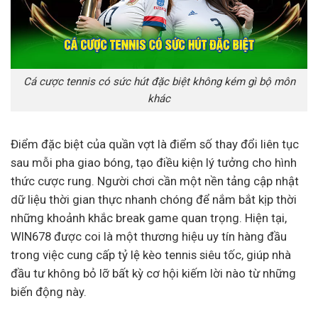
Cá cược tennis có sức hút đặc biệt không kém gì bộ môn
khác
Điểm đặc biệt của quần vợt là điểm số thay đổi liên tục
sau mỗi pha giao bóng, tạo điều kiện lý tưởng cho hình
thức cược rung. Người chơi cần một nền tảng cập nhật
dữ liệu thời gian thực nhanh chóng để nắm bắt kịp thời
những khoảnh khắc break game quan trọng. Hiện tại,
WIN678 được coi là một thương hiệu uy tín hàng đầu
trong việc cung cấp tỷ lệ kèo tennis siêu tốc, giúp nhà
đầu tư không bỏ lỡ bất kỳ cơ hội kiếm lời nào từ những
biến động này.