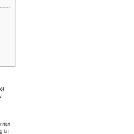
một
y:
 nhận
g lại