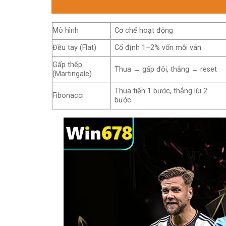
Mô hình
Cơ chế hoạt động
Đều tay (Flat)
Cố định 1–2% vốn mỗi ván
Gấp thếp
Thua → gấp đôi, thắng → reset
(Martingale)
Thua tiến 1 bước, thắng lùi 2
Fibonacci
bước