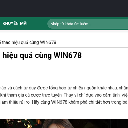
KHUYẾN MÃI
ể thao hiệu quả cùng WIN678
o hiệu quả cùng WIN678
háp và cách tư duy được tổng hợp từ nhiều nguồn khác nhau, nh
 khi tham gia cá cược trực tuyến. Thay vì chỉ dựa vào cảm tính, việ
iảm thiểu rủi ro. Hãy cùng WIN678 khám phá chi tiết hơn trong bài