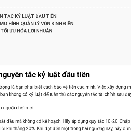
N TẮC KỶ LUẬT ĐẦU TIÊN
Ô HÌNH QUẢN LÝ VỐN KINH ĐIỂN
 TỐI ƯU HÓA LỢI NHUẬN
guyên tắc kỷ luật đầu tiên
 trọng là bạn phải biết cách bảo vệ tiền của mình. Việc xây dựng 
bạn không có kỷ luật để tuân thủ các nguyên tắc tài chính sau đâ
o người chơi mới
ờ bắt đầu mà không có kế hoạch. Hãy áp dụng quy tắc 10-20: Chấp
lời khi thắng 20%. Khi đạt đến một trong hai ngưỡng này, hãy dừn