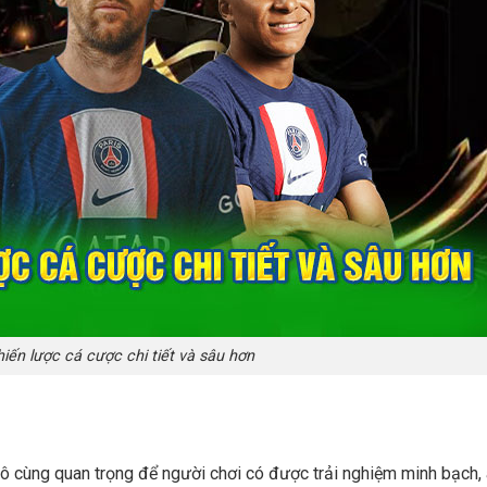
iến lược cá cược chi tiết và sâu hơn
vô cùng quan trọng để người chơi có được trải nghiệm minh bạch, 