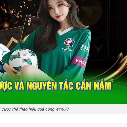
á cược thể thao hiệu quả cùng win678