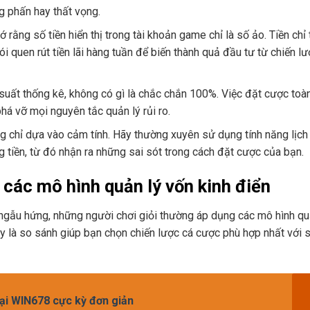
g phấn hay thất vọng.
hớ rằng số tiền hiển thị trong tài khoản game chỉ là số ảo. Tiền chỉ
ói quen rút tiền lãi hàng tuần để biến thành quả đầu tư từ chiến l
 suất thống kê, không có gì là chắc chắn 100%. Việc đặt cược toà
phá vỡ mọi nguyên tắc quản lý rủi ro.
 chỉ dựa vào cảm tính. Hãy thường xuyên sử dụng tính năng lịch
g tiền, từ đó nhận ra những sai sót trong cách đặt cược của bạn.
các mô hình quản lý vốn kinh điển
 ngẫu hứng, những người chơi giỏi thường áp dụng các mô hình qu
 là so sánh giúp bạn chọn chiến lược cá cược phù hợp nhất với 
tại WIN678 cực kỳ đơn giản