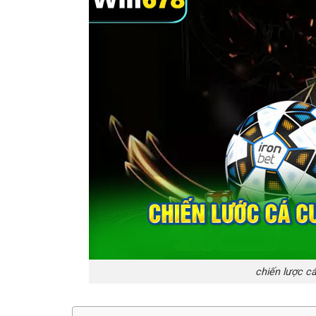
chiến lược c