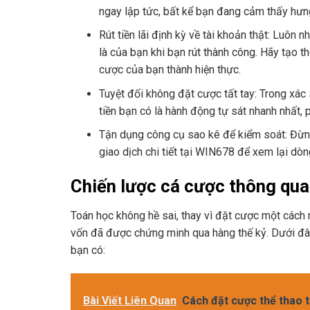
ngay lập tức, bất kể bạn đang cảm thấy hưn
Rút tiền lãi định kỳ về tài khoản thật: Luôn n
là của bạn khi bạn rút thành công. Hãy tạo th
cược của bạn thành hiện thực.
Tuyệt đối không đặt cược tất tay: Trong xác
tiền bạn có là hành động tự sát nhanh nhất, 
Tận dụng công cụ sao kê để kiểm soát: Đừng
giao dịch chi tiết tại WIN678 để xem lại dòn
Chiến lược cá cược thông qua 
Toán học không hề sai, thay vì đặt cược một cách
vốn đã được chứng minh qua hàng thế kỷ. Dưới đây
bạn có:
Bài Viết Liên Quan
Cách đặt cược thể thao 