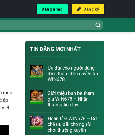
Đăng nhập
Đăng ký
TIN ĐĂNG MỚI NHẤT
Ưu đãi cho người dùng
điện thoại độc quyền tại
WIN678
ằm mục
Giới thiệu bạn bè tham
gia WIN678 – Nhận
c áp
thưởng liền tay
 viết
Hoàn tiền WIN678 – Cơ
chế ưu đãi cho người
chơi thường xuyên